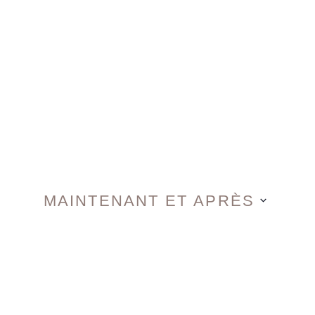
MAINTENANT ET APRÈS
Sélectionnez
une
date.