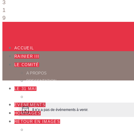
3
1
9
ACCUEIL
RAINIER III
LE COMITÉ
A PROPOS
PRESENTATION
LE 31 MAI
JEU DE PISTE ET CONCOURS DE DESSIN
ÉVÉNEMENTS
Il n’y a pas de évènements à venir.
HOMMAGES
RETOUR EN IMAGES
AFFICHES