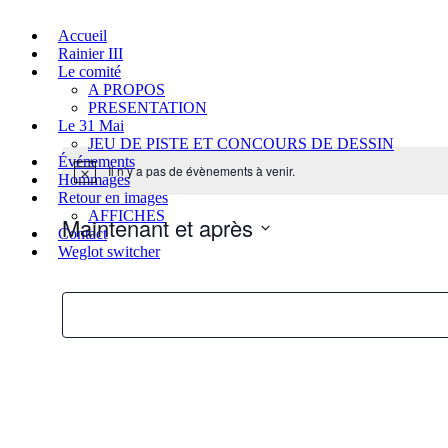
Accueil
Rainier III
Le comité
A PROPOS
PRESENTATION
Le 31 Mai
JEU DE PISTE ET CONCOURS DE DESSIN
Événements
Il n’y a pas de évènements à venir.
Hommages
Retour en images
AFFICHES
Maintenant et après
Contact
Weglot switcher
Sélectionnez
une
date.