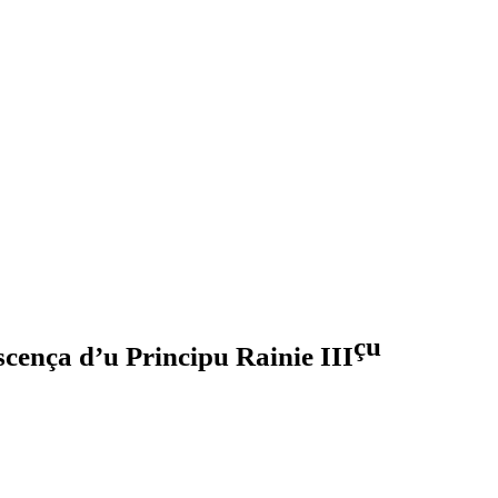
çu
scença d’u Principu Rainie III